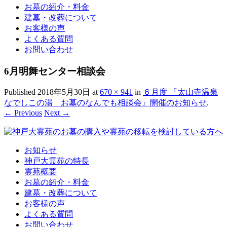
お墓の紹介・料金
建墓・改葬について
お客様の声
よくある質問
お問い合わせ
6月明舞センター相談会
Published
2018年5月30日
at
670 × 941
in
６月度 『太山寺温泉
なでしこの湯 お墓のなんでも相談会』開催のお知らせ
.
← Previous
Next →
お知らせ
神戸大霊苑の特長
霊苑概要
お墓の紹介・料金
建墓・改葬について
お客様の声
よくある質問
お問い合わせ