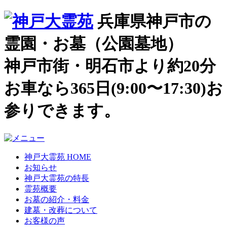
兵庫県神戸市の
霊園・お墓（公園墓地）
神戸市街・明石市より約20分
お車なら365日(9:00〜17:30)お
参りできます。
神戸大霊苑 HOME
お知らせ
神戸大霊苑の特長
霊苑概要
お墓の紹介・料金
建墓・改葬について
お客様の声