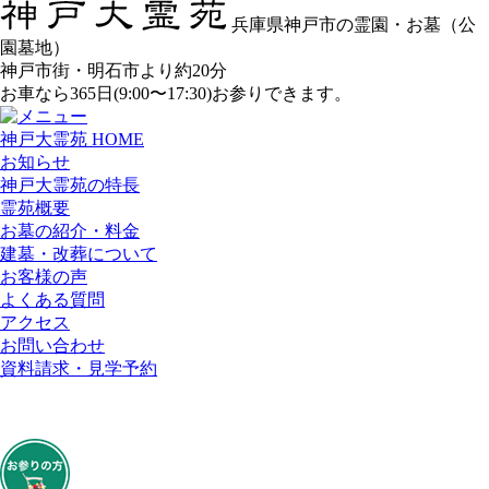
兵庫県神戸市の霊園・お墓（公
園墓地）
神戸市街・明石市より約20分
お車なら365日(9:00〜17:30)お参りできます。
神戸大霊苑 HOME
お知らせ
神戸大霊苑の特長
霊苑概要
お墓の紹介・料金
建墓・改葬について
お客様の声
よくある質問
アクセス
お問い合わせ
資料請求・見学予約