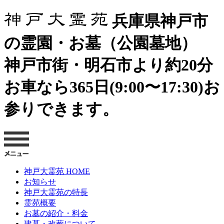
兵庫県神戸市
の霊園・お墓（公園墓地）
神戸市街・明石市より約20分
お車なら365日(9:00〜17:30)お
参りできます。
神戸大霊苑 HOME
お知らせ
神戸大霊苑の特長
霊苑概要
お墓の紹介・料金
建墓・改葬について