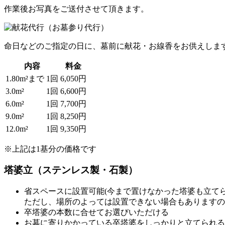
作業後お写真をご送付させて頂きます。
命日などのご指定の日に、墓前に献花・お線香をお供えしま
内容
料金
1.80m²まで
1回
6,050円
3.0m²
1回
6,600円
6.0m²
1回
7,700円
9.0m²
1回
8,250円
12.0m²
1回
9,350円
※上記は1基分の価格です
塔婆立（ステンレス製・石製）
省スペースに設置可能(今まで置けなかった塔婆も立てら
ただし、場所のよっては設置できない場合もありますの
卒塔婆の本数に合せてお選びいただける
お墓に寄りかかっている卒塔婆をしっかりと立てられる