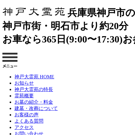
兵庫県神戸市の
神戸市街・明石市より約20分
お車なら365日(9:00〜17:3
神戸大霊苑 HOME
お知らせ
神戸大霊苑の特長
霊苑概要
お墓の紹介・料金
建墓・改葬について
お客様の声
よくある質問
アクセス
お問い合わせ