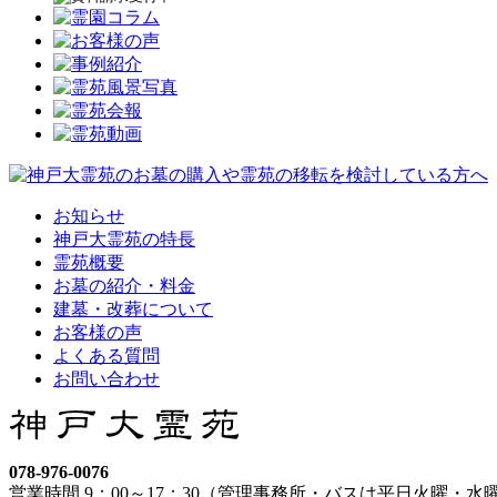
お知らせ
神戸大霊苑の特長
霊苑概要
お墓の紹介・料金
建墓・改葬について
お客様の声
よくある質問
お問い合わせ
078-976-0076
営業時間 9：00～17：30（管理事務所・バスは平日火曜・水