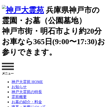
兵庫県神戸市の
霊園・お墓（公園墓地）
神戸市街・明石市より約20分
お車なら365日(9:00〜17:30)お
参りできます。
神戸大霊苑 HOME
お知らせ
神戸大霊苑の特長
霊苑概要
お墓の紹介・料金
建墓・改葬について