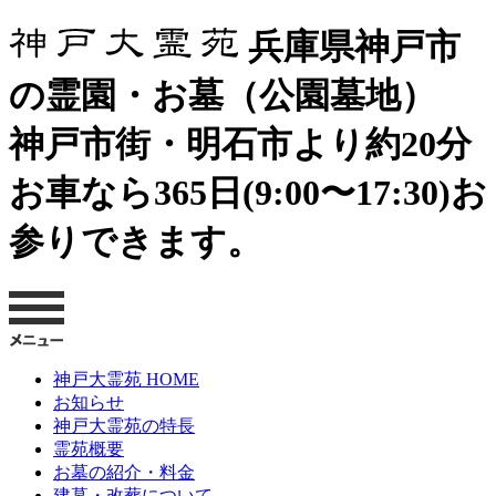
兵庫県神戸市
の霊園・お墓（公園墓地）
神戸市街・明石市より約20分
お車なら365日(9:00〜17:30)お
参りできます。
神戸大霊苑 HOME
お知らせ
神戸大霊苑の特長
霊苑概要
お墓の紹介・料金
建墓・改葬について