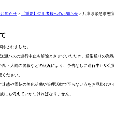
のお知らせ
>
【重要】使用者様へのお知らせ
>
兵庫県緊急事態
て
解除されました。
と無料送迎バスの運行中止も解除とさせていただき、通常通りの業
台風・大雨の警報などの状況により、予告なしに運行中止や定
認ください。
ご迷惑や霊苑の美化活動や管理活動で至らない点をお見掛けさ
2波にも備えていかなければなりません。
。