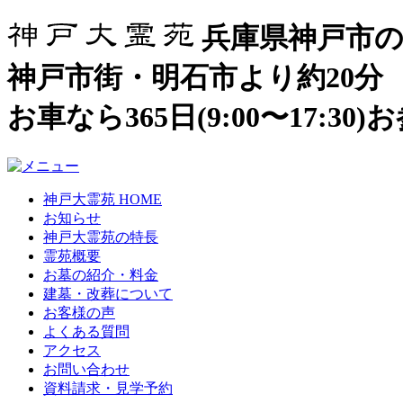
兵庫県神戸市の
神戸市街・明石市より約20分
お車なら365日(9:00〜17:3
神戸大霊苑 HOME
お知らせ
神戸大霊苑の特長
霊苑概要
お墓の紹介・料金
建墓・改葬について
お客様の声
よくある質問
アクセス
お問い合わせ
資料請求・見学予約