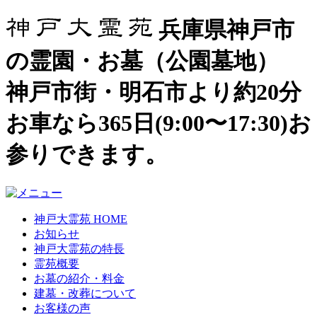
兵庫県神戸市
の霊園・お墓（公園墓地）
神戸市街・明石市より約20分
お車なら365日(9:00〜17:30)お
参りできます。
神戸大霊苑 HOME
お知らせ
神戸大霊苑の特長
霊苑概要
お墓の紹介・料金
建墓・改葬について
お客様の声