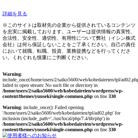
詳細を見る
※このサイトは取材先の企業から提供されているコンテンツ
を忠実に掲載しております。ユーザーは提供情報の真実性、
合法性、安全性、適切性、有用性について弊社（イシン株式
会社）は何ら保証しないことをご了承ください。自己の責任
において就職、転職、投資、業務提携などを行ってくださ
い。くれぐれも慎重にご判断ください。
Warning
:
include_once(/home/users/2/saiko5600/web/kobedaireien/tpl/ad02.php
failed to open stream: No such file or directory in
/home/users/2/saiko5600/web/kobedaireien/wordpress/wp-
content/themes/yuuseki/single-common.php
on line
330
Warning
: include_once(): Failed opening
'/home/users/2/saiko5600/web/kobedaireien/tpl/ad02.php' for
inclusion (include_path='.:/usr/local/php/7.4/lib/php') in
/home/users/2/saiko5600/web/kobedaireien/wordpress/wp-
content/themes/yuuseki/single-common.php
on line
330