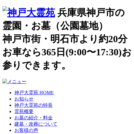
兵庫県神戸市の
霊園・お墓（公園墓地）
神戸市街・明石市より約20分
お車なら365日(9:00〜17:30)お
参りできます。
神戸大霊苑 HOME
お知らせ
神戸大霊苑の特長
霊苑概要
お墓の紹介・料金
建墓・改葬について
お客様の声