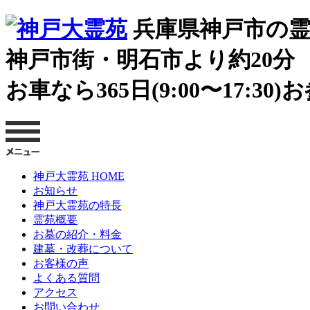
兵庫県神戸市の霊
神戸市街・明石市より約20分
お車なら365日(9:00〜17:3
神戸大霊苑 HOME
お知らせ
神戸大霊苑の特長
霊苑概要
お墓の紹介・料金
建墓・改葬について
お客様の声
よくある質問
アクセス
お問い合わせ