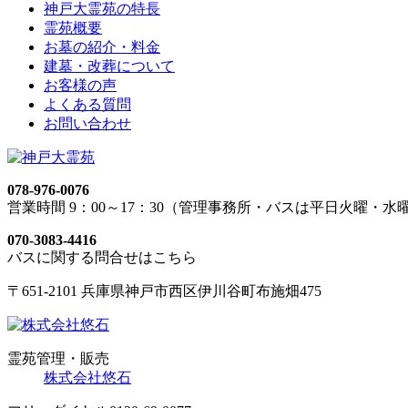
神戸大霊苑の特長
霊苑概要
お墓の紹介・料金
建墓・改葬について
お客様の声
よくある質問
お問い合わせ
078-976-0076
営業時間 9：00～17：30（管理事務所・バスは平日火曜・水
070-3083-4416
バスに関する問合せはこちら
〒651-2101 兵庫県神戸市西区伊川谷町布施畑475
霊苑管理・販売
株式会社悠石