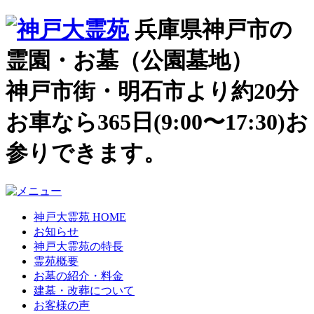
兵庫県神戸市の
霊園・お墓（公園墓地）
神戸市街・明石市より約20分
お車なら365日(9:00〜17:30)お
参りできます。
神戸大霊苑 HOME
お知らせ
神戸大霊苑の特長
霊苑概要
お墓の紹介・料金
建墓・改葬について
お客様の声