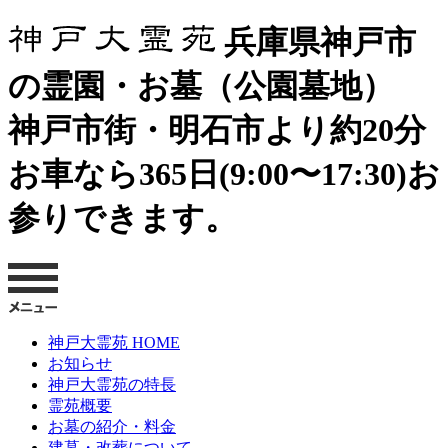
兵庫県神戸市
の霊園・お墓（公園墓地）
神戸市街・明石市より約20分
お車なら365日(9:00〜17:30)お
参りできます。
神戸大霊苑 HOME
お知らせ
神戸大霊苑の特長
霊苑概要
お墓の紹介・料金
建墓・改葬について