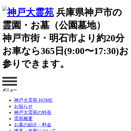
兵庫県神戸市の
霊園・お墓（公園墓地）
神戸市街・明石市より約20分
お車なら365日(9:00〜17:30)お
参りできます。
神戸大霊苑 HOME
お知らせ
神戸大霊苑の特長
霊苑概要
お墓の紹介・料金
建墓・改葬について