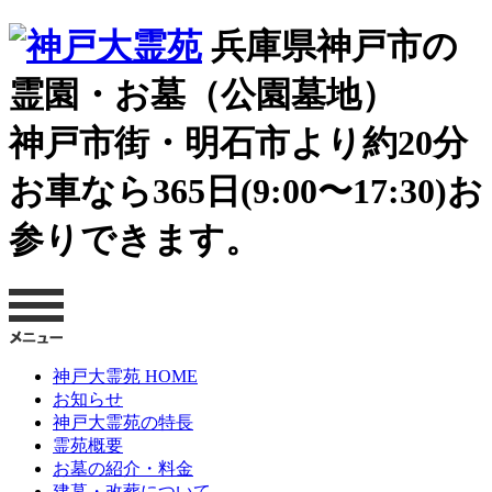
兵庫県神戸市の
霊園・お墓（公園墓地）
神戸市街・明石市より約20分
お車なら365日(9:00〜17:30)お
参りできます。
神戸大霊苑 HOME
お知らせ
神戸大霊苑の特長
霊苑概要
お墓の紹介・料金
建墓・改葬について