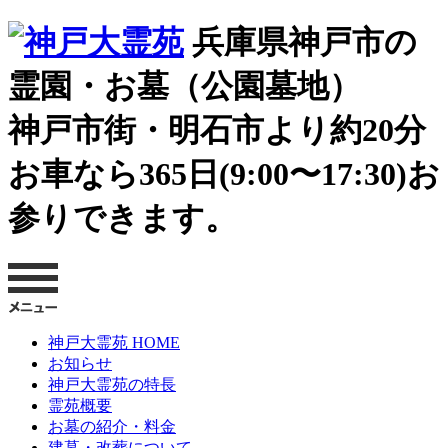
兵庫県神戸市の
霊園・お墓（公園墓地）
神戸市街・明石市より約20分
お車なら365日(9:00〜17:30)お
参りできます。
神戸大霊苑 HOME
お知らせ
神戸大霊苑の特長
霊苑概要
お墓の紹介・料金
建墓・改葬について