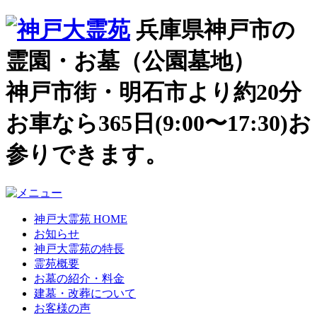
兵庫県神戸市の
霊園・お墓（公園墓地）
神戸市街・明石市より約20分
お車なら365日(9:00〜17:30)お
参りできます。
神戸大霊苑 HOME
お知らせ
神戸大霊苑の特長
霊苑概要
お墓の紹介・料金
建墓・改葬について
お客様の声