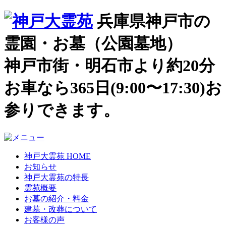
兵庫県神戸市の
霊園・お墓（公園墓地）
神戸市街・明石市より約20分
お車なら365日(9:00〜17:30)お
参りできます。
神戸大霊苑 HOME
お知らせ
神戸大霊苑の特長
霊苑概要
お墓の紹介・料金
建墓・改葬について
お客様の声