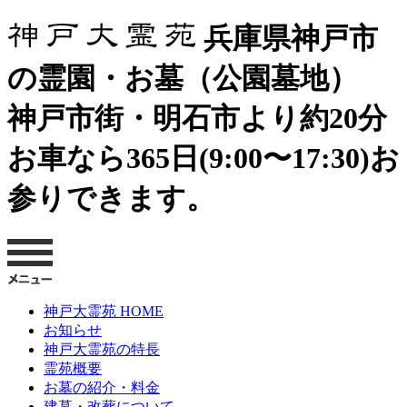
兵庫県神戸市
の霊園・お墓（公園墓地）
神戸市街・明石市より約20分
お車なら365日(9:00〜17:30)お
参りできます。
神戸大霊苑 HOME
お知らせ
神戸大霊苑の特長
霊苑概要
お墓の紹介・料金
建墓・改葬について