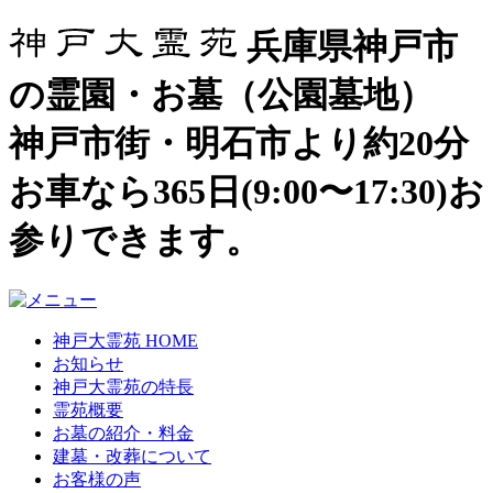
兵庫県神戸市
の霊園・お墓（公園墓地）
神戸市街・明石市より約20分
お車なら365日(9:00〜17:30)お
参りできます。
神戸大霊苑 HOME
お知らせ
神戸大霊苑の特長
霊苑概要
お墓の紹介・料金
建墓・改葬について
お客様の声