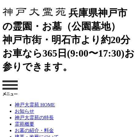
兵庫県神戸市
の霊園・お墓（公園墓地）
神戸市街・明石市より約20分
お車なら365日(9:00〜17:30)お
参りできます。
神戸大霊苑 HOME
お知らせ
神戸大霊苑の特長
霊苑概要
お墓の紹介・料金
建墓・改葬について