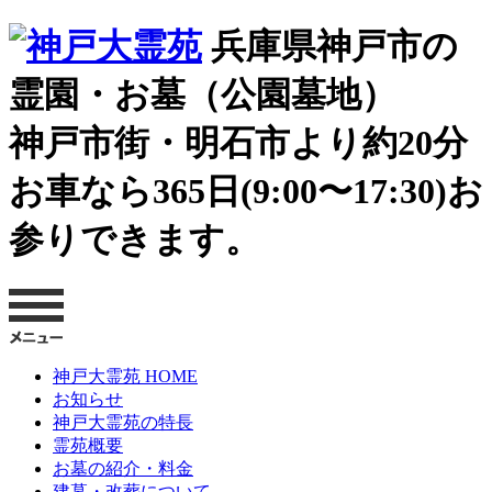
兵庫県神戸市の
霊園・お墓（公園墓地）
神戸市街・明石市より約20分
お車なら365日(9:00〜17:30)お
参りできます。
神戸大霊苑 HOME
お知らせ
神戸大霊苑の特長
霊苑概要
お墓の紹介・料金
建墓・改葬について