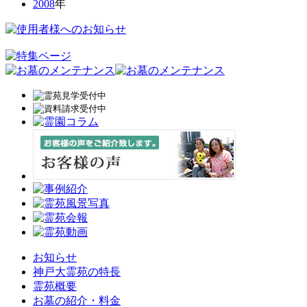
2008
年
お知らせ
神戸大霊苑の特長
霊苑概要
お墓の紹介・料金