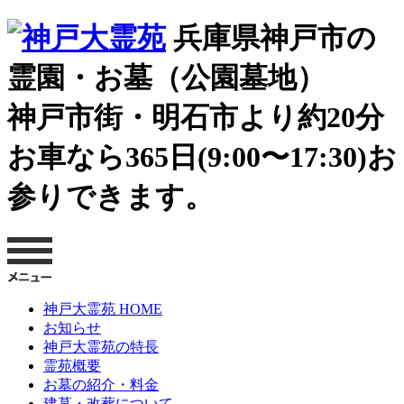
兵庫県神戸市の
霊園・お墓（公園墓地）
神戸市街・明石市より約20分
お車なら365日(9:00〜17:30)お
参りできます。
神戸大霊苑 HOME
お知らせ
神戸大霊苑の特長
霊苑概要
お墓の紹介・料金
建墓・改葬について