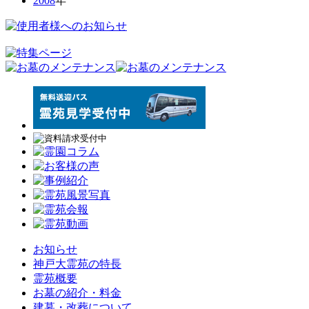
2008
年
お知らせ
神戸大霊苑の特長
霊苑概要
お墓の紹介・料金
建墓・改葬について