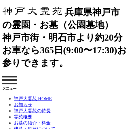
兵庫県神戸市
の霊園・お墓（公園墓地）
神戸市街・明石市より約20分
お車なら365日(9:00〜17:30)お
参りできます。
神戸大霊苑 HOME
お知らせ
神戸大霊苑の特長
霊苑概要
お墓の紹介・料金
建墓・改葬について