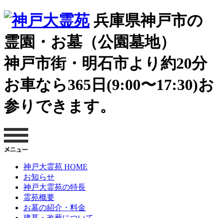
兵庫県神戸市の
霊園・お墓（公園墓地）
神戸市街・明石市より約20分
お車なら365日(9:00〜17:30)お
参りできます。
神戸大霊苑 HOME
お知らせ
神戸大霊苑の特長
霊苑概要
お墓の紹介・料金
建墓・改葬について