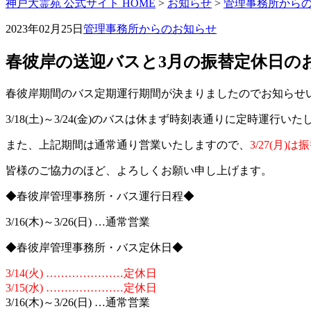
神戸大霊苑 公式サイト HOME
>
お知らせ
>
管理事務所から
2023年02月25日
管理事務所からのお知らせ
春彼岸の送迎バスと3月の振替定休日の
春彼岸期間のバス定期運行期間が決まりましたのでお知らせ
3/18(土)～3/24(金)のバスは休まず時刻表通りに定時運行い
また、上記期間は通常通り営業いたしますので、
3/27(月
皆様のご協力のほど、よろしくお願い申し上げます。
◆春彼岸管理事務所・バス運行日程◆
3/16(木)～3/26(日) …通常営業
◆春彼岸管理事務所・バス定休日◆
3/14(火) …………………定休日
3/15(水) …………………定休日
3/16(木)～3/26(日) …通常営業