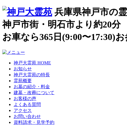
兵庫県神戸市の霊
神戸市街・明石市より約20分
お車なら365日(9:00〜17:3
神戸大霊苑 HOME
お知らせ
神戸大霊苑の特長
霊苑概要
お墓の紹介・料金
建墓・改葬について
お客様の声
よくある質問
アクセス
お問い合わせ
資料請求・見学予約