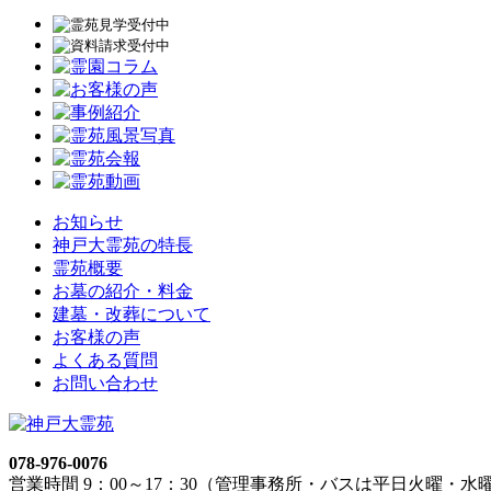
お知らせ
神戸大霊苑の特長
霊苑概要
お墓の紹介・料金
建墓・改葬について
お客様の声
よくある質問
お問い合わせ
078-976-0076
営業時間 9：00～17：30（管理事務所・バスは平日火曜・水