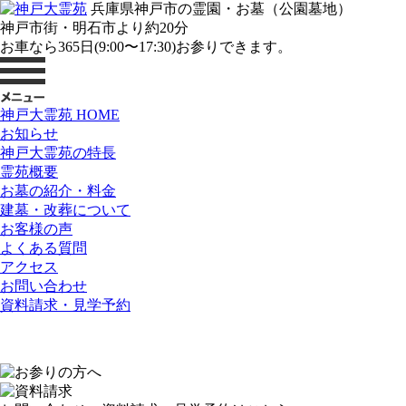
兵庫県神戸市の霊園・お墓（公園墓地）
神戸市街・明石市より約20分
お車なら365日(9:00〜17:30)お参りできます。
神戸大霊苑 HOME
お知らせ
神戸大霊苑の特長
霊苑概要
お墓の紹介・料金
建墓・改葬について
お客様の声
よくある質問
アクセス
お問い合わせ
資料請求・見学予約