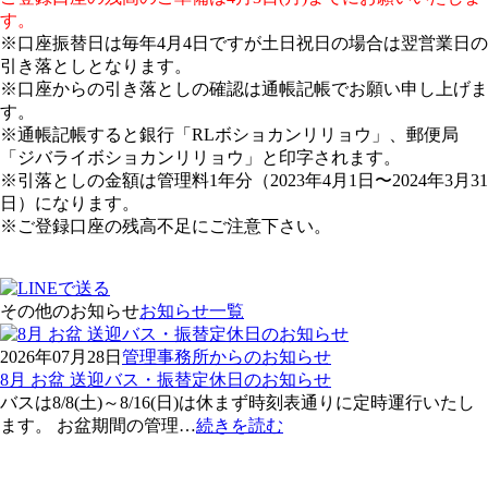
す。
※口座振替日は毎年4月4日ですが土日祝日の場合は翌営業日の
引き落としとなります。
※口座からの引き落としの確認は通帳記帳でお願い申し上げま
す。
※通帳記帳すると銀行「RLボショカンリリョウ」、郵便局
「ジバライボショカンリリョウ」と印字されます。
※引落としの金額は管理料1年分（2023年4月1日〜2024年3月31
日）になります。
※ご登録口座の残高不足にご注意下さい。
その他のお知らせ
お知らせ一覧
2026年07月28日
管理事務所からのお知らせ
8月 お盆 送迎バス・振替定休日のお知らせ
バスは8/8(土)～8/16(日)は休まず時刻表通りに定時運行いたし
ます。 お盆期間の管理…
続きを読む