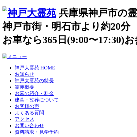
兵庫県神戸市の霊
神戸市街・明石市より約20分
お車なら365日(9:00〜17:3
神戸大霊苑 HOME
お知らせ
神戸大霊苑の特長
霊苑概要
お墓の紹介・料金
建墓・改葬について
お客様の声
よくある質問
アクセス
お問い合わせ
資料請求・見学予約