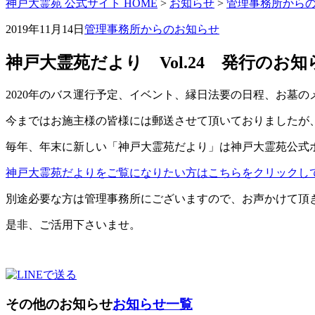
神戸大霊苑 公式サイト HOME
>
お知らせ
>
管理事務所から
2019年11月14日
管理事務所からのお知らせ
神戸大霊苑だより Vol.24 発行のお知
2020年のバス運行予定、イベント、縁日法要の日程、お墓
今まではお施主様の皆様には郵送させて頂いておりましたが
毎年、年末に新しい「神戸大霊苑だより」は神戸大霊苑公式
神戸大霊苑だよりをご覧になりたい方はこちらをクリックしてくださいhttps:/
別途必要な方は管理事務所にございますので、お声かけて頂
是非、ご活用下さいませ。
その他のお知らせ
お知らせ一覧