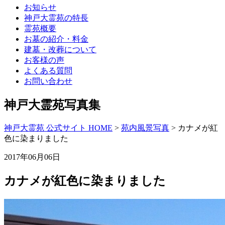
お知らせ
神戸大霊苑の特長
霊苑概要
お墓の紹介・料金
建墓・改葬について
お客様の声
よくある質問
お問い合わせ
神戸大霊苑写真集
神戸大霊苑 公式サイト HOME
>
苑内風景写真
>
カナメが紅
色に染まりました
2017年06月06日
カナメが紅色に染まりました