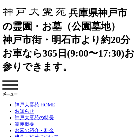
兵庫県神戸市
の霊園・お墓（公園墓地）
神戸市街・明石市より約20分
お車なら365日(9:00〜17:30)お
参りできます。
神戸大霊苑 HOME
お知らせ
神戸大霊苑の特長
霊苑概要
お墓の紹介・料金
建墓・改葬について