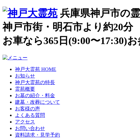
兵庫県神戸市の霊
神戸市街・明石市より約20分
お車なら365日(9:00〜17:3
神戸大霊苑 HOME
お知らせ
神戸大霊苑の特長
霊苑概要
お墓の紹介・料金
建墓・改葬について
お客様の声
よくある質問
アクセス
お問い合わせ
資料請求・見学予約