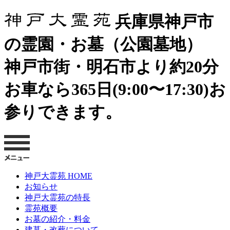
兵庫県神戸市
の霊園・お墓（公園墓地）
神戸市街・明石市より約20分
お車なら365日(9:00〜17:30)お
参りできます。
神戸大霊苑 HOME
お知らせ
神戸大霊苑の特長
霊苑概要
お墓の紹介・料金
建墓・改葬について