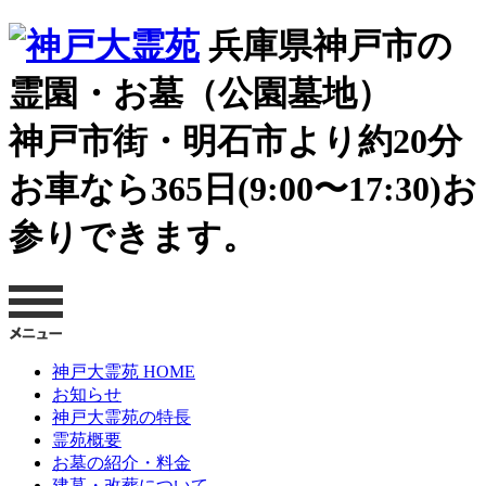
兵庫県神戸市の
霊園・お墓（公園墓地）
神戸市街・明石市より約20分
お車なら365日(9:00〜17:30)お
参りできます。
神戸大霊苑 HOME
お知らせ
神戸大霊苑の特長
霊苑概要
お墓の紹介・料金
建墓・改葬について