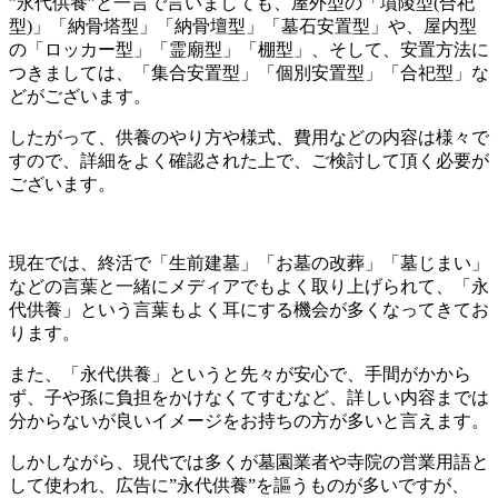
”永代供養”と一言で言いましても、屋外型の「墳陵型(合祀
型)」「納骨塔型」「納骨壇型」「墓石安置型」や、屋内型
の「ロッカー型」「霊廟型」「棚型」、そして、安置方法に
つきましては、「集合安置型」「個別安置型」「合祀型」な
どがございます。
したがって、供養のやり方や様式、費用などの内容は様々で
すので、詳細をよく確認された上で、ご検討して頂く必要が
ございます。
現在では、終活で「生前建墓」「お墓の改葬」「墓じまい」
などの言葉と一緒にメディアでもよく取り上げられて、「永
代供養」という言葉もよく耳にする機会が多くなってきてお
ります。
また、「永代供養」というと先々が安心で、手間がかから
ず、子や孫に負担をかけなくてすむなど、詳しい内容までは
分からないが良いイメージをお持ちの方が多いと言えます。
しかしながら、現代では多くが墓園業者や寺院の営業用語と
して使われ、広告に”永代供養”を謳うものが多いですが、