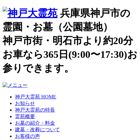
兵庫県神戸市の
霊園・お墓（公園墓地）
神戸市街・明石市より約20分
お車なら365日(9:00〜17:30)お
参りできます。
神戸大霊苑 HOME
お知らせ
神戸大霊苑の特長
霊苑概要
お墓の紹介・料金
建墓・改葬について
お客様の声