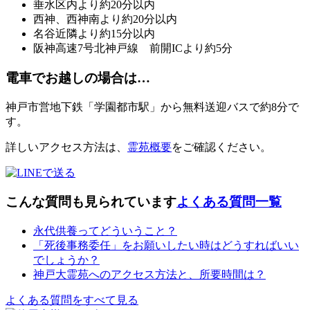
垂水区内より約20分以内
西神、西神南より約20分以内
名谷近隣より約15分以内
阪神高速7号北神戸線 前開ICより約5分
電車でお越しの場合は…
神戸市営地下鉄「学園都市駅」から無料送迎バスで約8分で
す。
詳しいアクセス方法は、
霊苑概要
をご確認ください。
こんな質問も見られています
よくある質問一覧
永代供養ってどういうこと？
「死後事務委任」をお願いしたい時はどうすればいい
でしょうか？
神戸大霊苑へのアクセス方法と、所要時間は？
よくある質問をすべて見る