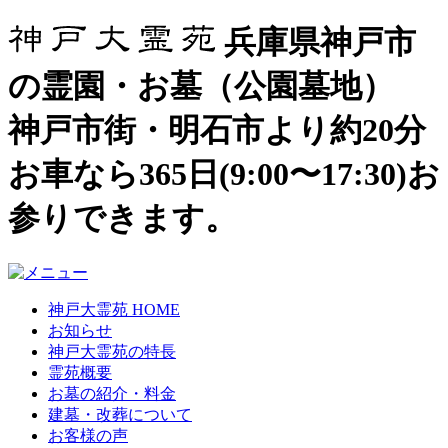
兵庫県神戸市
の霊園・お墓（公園墓地）
神戸市街・明石市より約20分
お車なら365日(9:00〜17:30)お
参りできます。
神戸大霊苑 HOME
お知らせ
神戸大霊苑の特長
霊苑概要
お墓の紹介・料金
建墓・改葬について
お客様の声